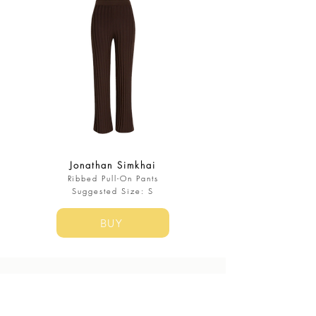
Jonathan Simkhai
Ribbed Pull-On Pants
​Suggested Size: S
BUY