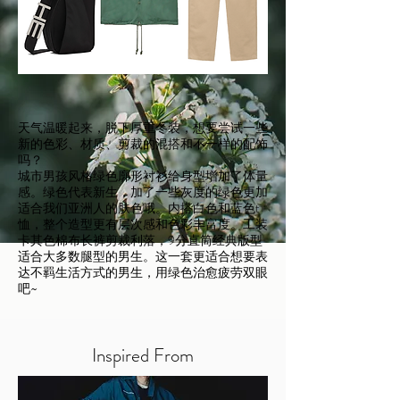
天气温暖起来，脱下厚重冬装，想要尝试一些
新的色彩、材质、剪裁的混搭和不一样的配饰
吗？
城市男孩风格绿色廓形衬衫给身型增加了体量
感。绿色代表新生，加了一些灰度的绿色更加
适合我们亚洲人的肤色哦。内搭白色和蓝色t
恤，整个造型更有层次感和色彩丰富度。工装
卡其色棉布长裤剪裁利落，9分直筒经典版型
适合大多数腿型的男生。这一套更适合想要表
达不羁生活方式的男生，用绿色治愈疲劳双眼
吧~​
Inspired From