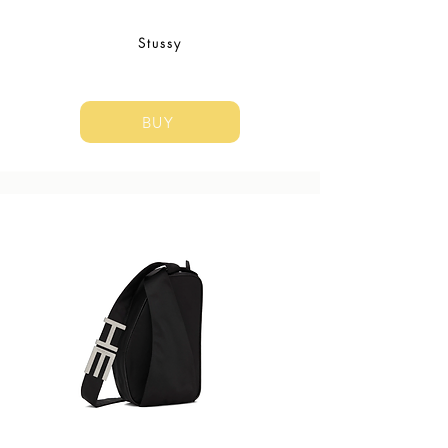
Stussy
BUY