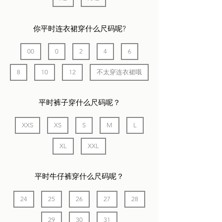
你平时连衣裙穿什么尺码呢?
00
0
2
4
6
8
10
12
不太穿连衣裙哦
平时裤子穿什么尺码呢？
XXS
XS
S
M
L
XL
XXL
平时牛仔裤穿什么尺码呢？
24
25
26
27
28
29
30
31